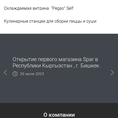
Охлаждаемая витрина "Pegas" Self
Кулинарные станции для сборки пиццы и суши
ой
Открытие первого магазина Spar в
О
Республики Кыргызстан , г. Бишкек .
с
в
26 июля 2023
О компании