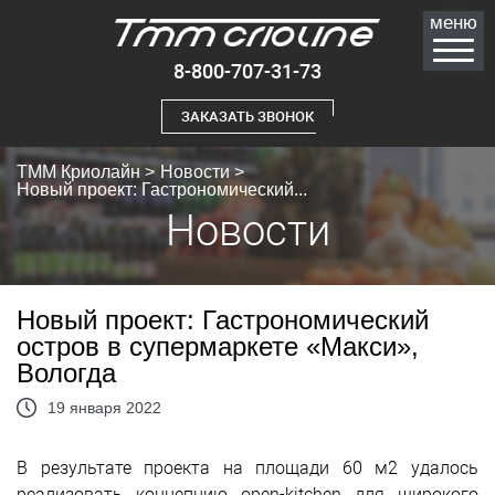
меню
8-800-707-31-73
ЗАКАЗАТЬ ЗВОНОК
ТММ Криолайн
>
Новости
>
Новый проект: Гастрономический...
Новости
Новый проект: Гастрономический
остров в супермаркете «Макси»,
Вологда
19 января 2022
В результате проекта на площади 60 м2 удалось
реализовать концепцию open-kitchen для широкого